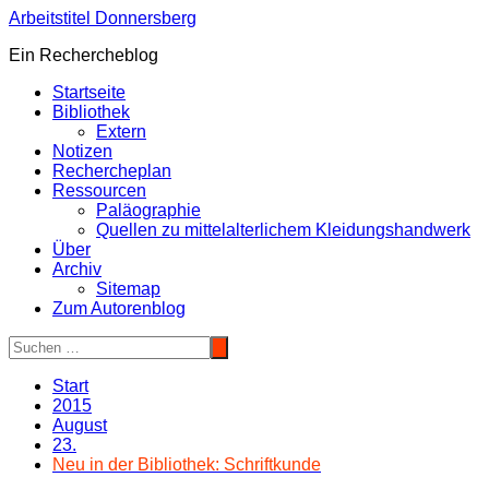
Zum
Arbeitstitel Donnersberg
Inhalt
Ein Rechercheblog
springen
Startseite
Bibliothek
Extern
Notizen
Rechercheplan
Ressourcen
Paläographie
Quellen zu mittelalterlichem Kleidungshandwerk
Über
Archiv
Sitemap
Zum Autorenblog
Start
2015
August
23.
Neu in der Bibliothek: Schriftkunde