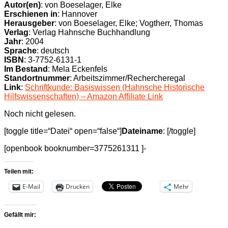
Autor(en)
: von Boeselager, Elke
Erschienen in
: Hannover
Herausgeber
: von Boeselager, Elke; Vogtherr, Thomas
Verlag
: Verlag Hahnsche Buchhandlung
Jahr
: 2004
Sprache
: deutsch
ISBN
: 3-7752-6131-1
Im Bestand
: Mela Eckenfels
Standortnummer
: Arbeitszimmer/Rechercheregal
Link
:
Schriftkunde: Basiswissen (Hahnsche Historische
Hilfswissenschaften) – Amazon Affiliate Link
Noch nicht gelesen.
[toggle title=“Datei“ open=“false“]
Dateiname
: [/toggle]
[openbook booknumber=3775261311 ]-
Teilen mit:
E-Mail
Drucken
Mehr
Gefällt mir: