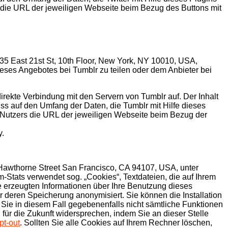
s die URL der jeweiligen Webseite beim Bezug des Buttons mit
 35 East 21st St, 10th Floor, New York, NY 10010, USA,
 dieses Angebotes bei Tumblr zu teilen oder dem Anbieter bei
 direkte Verbindung mit den Servern von Tumblr auf. Der Inhalt
uss auf den Umfang der Daten, die Tumblr mit Hilfe dieses
s Nutzers die URL der jeweiligen Webseite beim Bezug der
y.
 Hawthorne Street San Francisco, CA 94107, USA, unter
-Stats verwendet sog. „Cookies“, Textdateien, die auf Ihrem
 erzeugten Informationen über Ihre Benutzung dieses
 deren Speicherung anonymisiert. Sie können die Installation
 Sie in diesem Fall gegebenenfalls nicht sämtliche Funktionen
ür die Zukunft widersprechen, indem Sie an dieser Stelle
pt-out
. Sollten Sie alle Cookies auf Ihrem Rechner löschen,