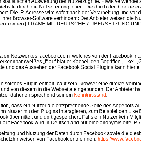
 statistischen Auswertung der Nutzerzugriffe. Piwik verwendet 
Website durch die Nutzer ermöglichen. Die durch den Cookie e
ert. Die IP-Adresse wird sofort nach der Verarbeitung und vor
 Ihrer Browser-Software verhindern; Der Anbieter weisen die Nu
lich nutzen können.[IFRAME MIT DEUTSCHER ÜBERSETZUNG 
zialen Netzwerkes facebook.com, welches von der Facebook Inc
kennbar (weißes „f“ auf blauer Kachel, den Begriffen „Like“, „
ste und das Aussehen der Facebook Social Plugins kann hier 
n solches Plugin enthält, baut sein Browser eine direkte Verbi
t und von diesem in die Webseite eingebunden. Der Anbieter ha
 Nutzer daher entsprechend seinem
Kenntnisstand
:
tion, dass ein Nutzer die entsprechende Seite des Angebots auf
utzer mit den Plugins interagieren, zum Beispiel den Like B
k übermittelt und dort gespeichert. Falls ein Nutzer kein Mitgl
 Laut Facebook wird in Deutschland nur eine anonymisierte IP-
eitung und Nutzung der Daten durch Facebook sowie die dies
enschutzhinweisen von Facebook entnehmen:
https://www.facebo