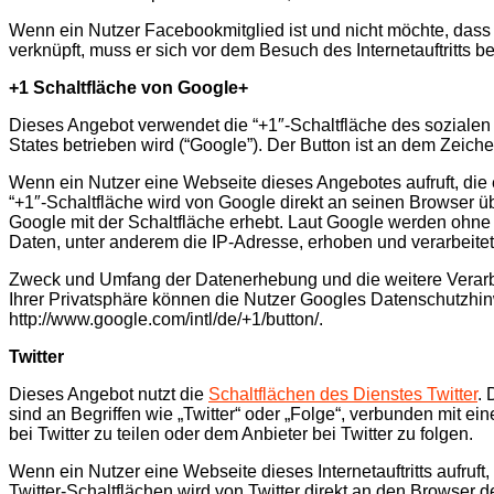
Wenn ein Nutzer Facebookmitglied ist und nicht möchte, das
verknüpft, muss er sich vor dem Besuch des Internetauftritts 
+1 Schaltfläche von Google+
Dieses Angebot verwendet die “+1″-Schaltfläche des soziale
States betrieben wird (“Google”). Der Button ist an dem Zeich
Wenn ein Nutzer eine Webseite dieses Angebotes aufruft, die e
“+1″-Schaltfläche wird von Google direkt an seinen Browser ü
Google mit der Schaltfläche erhebt. Laut Google werden ohne
Daten, unter anderem die IP-Adresse, erhoben und verarbeitet
Zweck und Umfang der Datenerhebung und die weitere Verarb
Ihrer Privatsphäre können die Nutzer Googles Datenschutzhinw
http://www.google.com/intl/de/+1/button/.
Twitter
Dieses Angebot nutzt die
Schaltflächen des Dienstes Twitter
. 
sind an Begriffen wie „Twitter“ oder „Folge“, verbunden mit ein
bei Twitter zu teilen oder dem Anbieter bei Twitter zu folgen.
Wenn ein Nutzer eine Webseite dieses Internetauftritts aufruft
Twitter-Schaltflächen wird von Twitter direkt an den Browser d