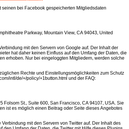
t seinen bei Facebook gespeicherten Mitgliedsdaten
Amphitheatre Parkway, Mountain View, CA 94043, United
 Verbindung mit den Servern von Google auf. Der Inhalt der
ieter hat daher keinen Einfluss auf den Umfang der Daten, die
en erhoben. Nur bei eingeloggten Mitgliedern, werden solche
züglichen Rechte und Einstellungsmöglichkeiten zum Schutz
om/intl/de/+/policy/+1button.html und der FAQ:
795 Folsom St., Suite 600, San Francisco, CA 94107, USA. Sie
chen ist es möglich einen Beitrag oder Seite dieses Angebotes
e Verbindung mit den Servern von Twitter auf. Der Inhalt des
uf den Umfang der Daten, die Twitter mit Hilfe dieses Plugins