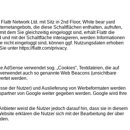
lattr Network Ltd. mit Sitz in 2nd Floor, White bear yard
rnetangebots, die diese Schaltflächen enthalten, aufrufen,
t dem Sie gleichzeitig eingeloggt sind, erhält Flattr die
d und mit der Schaltfläche interagieren, werden Informationen
ie nicht eingeloggt sind, können ggf. Nutzungsdaten erhoben
 unter https://flattr.com/privacy.
 AdSense verwendet sog. „Cookies“, Textdateien, die auf
e verwendet auch so genannte Web Beacons (unsichtbare
ertet werden.
esse der Nutzer) und Auslieferung von Werbeformaten werden
spartner von Google weiter gegeben werden. Google wird Ihre
nbieter weist die Nutzer jedoch darauf hin, dass sie in diesem
bsite erklären die Nutzer sich mit der Bearbeitung der über
nden.