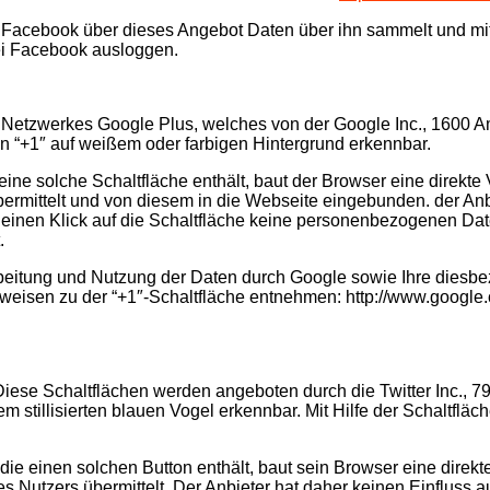
s Facebook über dieses Angebot Daten über ihn sammelt und mi
bei Facebook ausloggen.
n Netzwerkes Google Plus, welches von der Google Inc., 1600 
en “+1″ auf weißem oder farbigen Hintergrund erkennbar.
ine solche Schaltfläche enthält, baut der Browser eine direkte
bermittelt und von diesem in die Webseite eingebunden. der Anb
 einen Klick auf die Schaltfläche keine personenbezogenen Dat
.
eitung und Nutzung der Daten durch Google sowie Ihre diesbe
eisen zu der “+1″-Schaltfläche entnehmen: http://www.google.c
Diese Schaltflächen werden angeboten durch die Twitter Inc., 
em stillisierten blauen Vogel erkennbar. Mit Hilfe der Schaltflä
, die einen solchen Button enthält, baut sein Browser eine direkt
es Nutzers übermittelt. Der Anbieter hat daher keinen Einfluss a