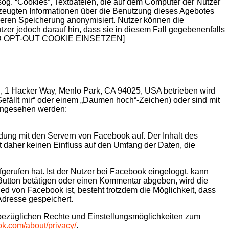
sog. “Cookies”, Textdateien, die auf dem Computer der Nutzer
rzeugten Informationen über die Benutzung dieses Agebotes
 deren Speicherung anonymisiert. Nutzer können die
tzer jedoch darauf hin, dass sie in diesem Fall gegebenenfalls
UND OPT-OUT COOKIE EINSETZEN]
., 1 Hacker Way, Menlo Park, CA 94025, USA betrieben wird
Gefällt mir“ oder einem „Daumen hoch“-Zeichen) oder sind mit
eingesehen werden:
ndung mit den Servern von Facebook auf. Der Inhalt des
t daher keinen Einfluss auf den Umfang der Daten, die
gerufen hat. Ist der Nutzer bei Facebook eingeloggt, kann
utton betätigen oder einen Kommentar abgeben, wird die
ied von Facebook ist, besteht trotzdem die Möglichkeit, dass
Adresse gespeichert.
bezüglichen Rechte und Einstellungsmöglichkeiten zum
ok.com/about/privacy/
.