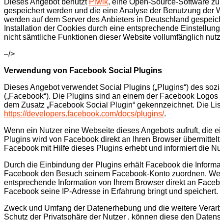
Dieses Angebot benutzt
Piwik
, eine Open-Source-Software zur
gespeichert werden und die eine Analyse der Benutzung der 
werden auf dem Server des Anbieters in Deutschland gespeich
Installation der Cookies durch eine entsprechende Einstellung
nicht sämtliche Funktionen dieser Website vollumfäng
–/>
Verwendung von Facebook Social Plugins
Dieses Angebot verwendet Social Plugins („Plugins“) des so
(„Facebook“). Die Plugins sind an einem der Facebook Logos er
dem Zusatz „Facebook Social Plugin“ gekennzeichnet. Die Li
https://developers.facebook.com/docs/plugins/
.
Wenn ein Nutzer eine Webseite dieses Angebots aufruft, die ei
Plugins wird von Facebook direkt an Ihren Browser übermittel
Facebook mit Hilfe dieses Plugins erhebt und informiert die
Durch die Einbindung der Plugins erhält Facebook die Informa
Facebook den Besuch seinem Facebook-Konto zuordnen. Wenn N
entsprechende Information von Ihrem Browser direkt an Faceboo
Facebook seine IP-Adresse in Erfahrung bringt und speichert.
Zweck und Umfang der Datenerhebung und die weitere Verarb
Schutz der Privatsphäre der Nutzer , können diese den Dat