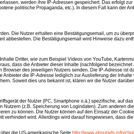
rlassen, werden ihre IP-Adressen gespeichert. Das erfolgt zur 
rbotene politische Propaganda, etc.). In diesem Fall kann der A
en. Die Nutzer erhalten eine Bestätigungsemail, um zu überpr
t abbestellen. Die Bestätigungsemail wird Hinweise dazu enth
nhalte Dritter, wie zum Beispiel Videos von YouTube, Kartenm
s, dass die Anbieter dieser Inhalte (nachfolgend bezeichnet a
 Browser des jeweiligen Nutzers senden. Die IP-Adresse ist dami
Anbieter die IP-Adresse lediglich zur Auslieferung der Inhalte 
chern. Soweit dies uns bekannt ist, klären wir die Nutzer darüber
riffsgerät der Nutzer (PC, Smartphone o.ä.) spezifische, auf d
n Nutzern (z.B. Speicherung von Logindaten). Zum anderen die
eren zu können. Die Nutzer können auf den Einsatz der Cookie
tt verhindert wird. Allerdings wird darauf hingewiesen, dass 
 über die US-amerikanische Seite
http://www.aboutads.info/cho