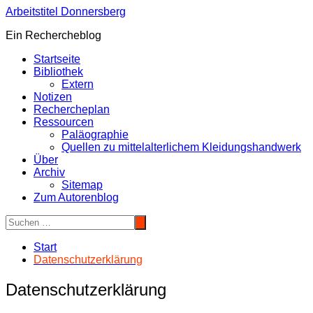
Zum
Arbeitstitel Donnersberg
Inhalt
Ein Rechercheblog
springen
Startseite
Bibliothek
Extern
Notizen
Rechercheplan
Ressourcen
Paläographie
Quellen zu mittelalterlichem Kleidungshandwerk
Über
Archiv
Sitemap
Zum Autorenblog
Start
Datenschutzerklärung
Datenschutzerklärung