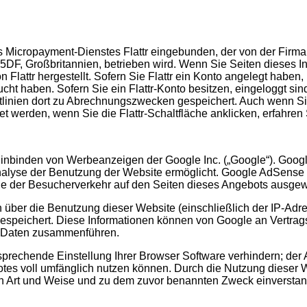
s Micropayment-Dienstes Flattr eingebunden, der von der Firma F
, Großbritannien, betrieben wird. Wenn Sie Seiten dieses Inte
lattr hergestellt. Sofern Sie Flattr ein Konto angelegt haben, mi
cht haben. Sofern Sie ein Flattr-Konto besitzen, eingeloggt sin
chtlinien dort zu Abrechnungszwecken gespeichert. Auch wenn S
werden, wenn Sie die Flattr-Schaltfläche anklicken, erfahren Sie
nbinden von Werbeanzeigen der Google Inc. („Google“). Google
nalyse der Benutzung der Website ermöglicht. Google AdSens
e der Besucherverkehr auf den Seiten dieses Angebots ausgew
über die Benutzung dieser Website (einschließlich der IP-Adr
espeichert. Diese Informationen können von Google an Vertrag
n Daten zusammenführen.
sprechende Einstellung Ihrer Browser Software verhindern; der A
tes voll umfänglich nutzen können. Durch die Nutzung dieser We
en Art und Weise und zu dem zuvor benannten Zweck einversta