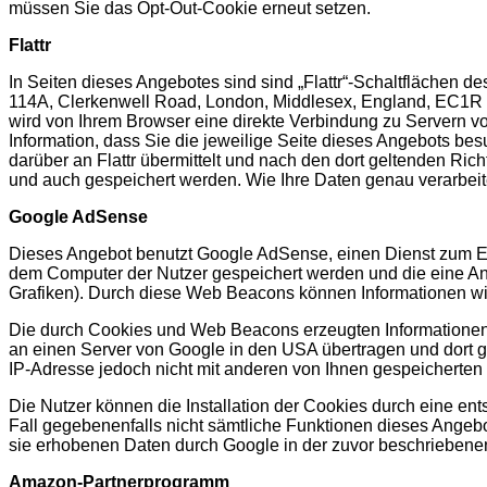
müssen Sie das Opt-Out-Cookie erneut setzen.
Flattr
In Seiten dieses Angebotes sind sind „Flattr“-Schaltflächen de
114A, Clerkenwell Road, London, Middlesex, England, EC1R 5DF
wird von Ihrem Browser eine direkte Verbindung zu Servern von F
Information, dass Sie die jeweilige Seite dieses Angebots besu
darüber an Flattr übermittelt und nach den dort geltenden Ri
und auch gespeichert werden. Wie Ihre Daten genau verarbeitet 
Google AdSense
Dieses Angebot benutzt Google AdSense, einen Dienst zum Ei
dem Computer der Nutzer gespeichert werden und die eine A
Grafiken). Durch diese Web Beacons können Informationen wi
Die durch Cookies und Web Beacons erzeugten Informationen 
an einen Server von Google in den USA übertragen und dort g
IP-Adresse jedoch nicht mit anderen von Ihnen gespeicherte
Die Nutzer können die Installation der Cookies durch eine ent
Fall gegebenenfalls nicht sämtliche Funktionen dieses Angebo
sie erhobenen Daten durch Google in der zuvor beschrieben
Amazon-Partnerprogramm