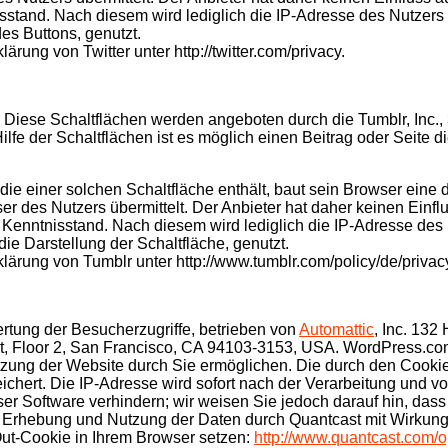
isstand. Nach diesem wird lediglich die IP-Adresse des Nutzer
des Buttons, genutzt.
ärung von Twitter unter http://twitter.com/privacy.
. Diese Schaltflächen werden angeboten durch die Tumblr, Inc.,
Hilfe der Schaltflächen ist es möglich einen Beitrag oder Seite
, die einer solchen Schaltfläche enthält, baut sein Browser eine
r des Nutzers übermittelt. Der Anbieter hat daher keinen Einfl
m Kenntnisstand. Nach diesem wird lediglich die IP-Adresse de
 die Darstellung der Schaltfläche, genutzt.
klärung von Tumblr unter http://www.tumblr.com/policy/de/privac
wertung der Besucherzugriffe, betrieben von
Automattic
, Inc. 132
St, Floor 2, San Francisco, CA 94103-3153, USA. WordPress.com
zung der Website durch Sie ermöglichen. Die durch den Cookie
hert. Die IP-Adresse wird sofort nach der Verarbeitung und vor
er Software verhindern; wir weisen Sie jedoch darauf hin, dass
 Erhebung und Nutzung der Daten durch Quantcast mit Wirkung f
-Out-Cookie in Ihrem Browser setzen:
http://www.quantcast.com/o