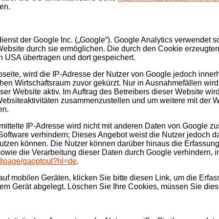
en.
nst der Google Inc. („Google“). Google Analytics verwendet so
ebsite durch sie ermöglichen. Die durch den Cookie erzeugten
n USA übertragen und dort gespeichert.
bseite, wird die IP-Adresse der Nutzer von Google jedoch inner
n Wirtschaftsraum zuvor gekürzt. Nur in Ausnahmefällen wird 
eser Website aktiv. Im Auftrag des Betreibers dieser Website w
Websiteaktivitäten zusammenzustellen und um weitere mit der 
en.
ittelte IP-Adresse wird nicht mit anderen Daten von Google z
oftware verhindern; Dieses Angebot weist die Nutzer jedoch dar
utzen können. Die Nutzer können darüber hinaus die Erfassung
sowie die Verarbeitung dieser Daten durch Google verhindern, 
/dlpage/gaoptout?hl=de
.
auf mobilen Geräten,
klicken Sie bitte diesen Link, um die Erf
hrem Gerät abgelegt. Löschen Sie Ihre Cookies, müssen Sie diese