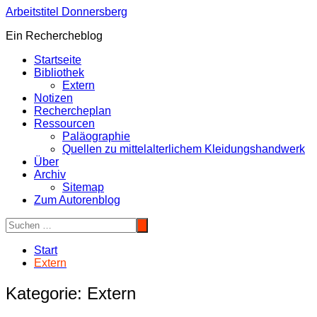
Zum
Arbeitstitel Donnersberg
Inhalt
Ein Rechercheblog
springen
Startseite
Bibliothek
Extern
Notizen
Rechercheplan
Ressourcen
Paläographie
Quellen zu mittelalterlichem Kleidungshandwerk
Über
Archiv
Sitemap
Zum Autorenblog
Start
Extern
Kategorie:
Extern