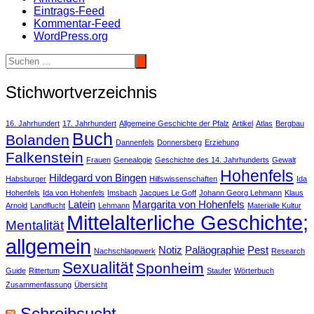
Eintrags-Feed
Kommentar-Feed
WordPress.org
Stichwortverzeichnis
16. Jahrhundert
17. Jahrhundert
Allgemeine Geschichte der Pfalz
Artikel
Atlas
Bergbau
Buch
Bolanden
Dannenfels
Donnersberg
Erziehung
Falkenstein
Frauen
Genealogie
Geschichte des 14. Jahrhunderts
Gewalt
Hohenfels
Hildegard von Bingen
Habsburger
Hilfswissenschaften
Ida
Hohenfels
Ida von Hohenfels
Imsbach
Jacques Le Goff
Johann Georg Lehmann
Klaus
Latein
Margarita von Hohenfels
Arnold
Landflucht
Lehmann
Materialle Kultur
Mittelalterliche Geschichte;
Mentalität
allgemein
Notiz
Paläographie
Pest
Nachschlagewerk
Research
Sexualität
Sponheim
Guide
Rittertum
Staufer
Wörterbuch
Zusammenfassung
Übersicht
Schreibsucht