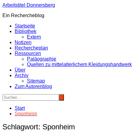
Zum
Arbeitstitel Donnersberg
Inhalt
Ein Rechercheblog
springen
Startseite
Bibliothek
Extern
Notizen
Rechercheplan
Ressourcen
Paläographie
Quellen zu mittelalterlichem Kleidungshandwerk
Über
Archiv
Sitemap
Zum Autorenblog
Start
Sponheim
Schlagwort:
Sponheim