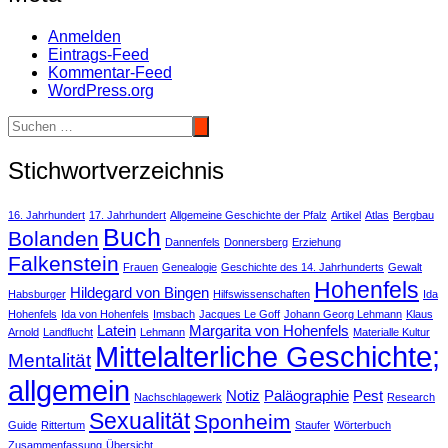
Anmelden
Eintrags-Feed
Kommentar-Feed
WordPress.org
Stichwortverzeichnis
16. Jahrhundert
17. Jahrhundert
Allgemeine Geschichte der Pfalz
Artikel
Atlas
Bergbau
Buch
Bolanden
Dannenfels
Donnersberg
Erziehung
Falkenstein
Frauen
Genealogie
Geschichte des 14. Jahrhunderts
Gewalt
Hohenfels
Hildegard von Bingen
Habsburger
Hilfswissenschaften
Ida
Hohenfels
Ida von Hohenfels
Imsbach
Jacques Le Goff
Johann Georg Lehmann
Klaus
Latein
Margarita von Hohenfels
Arnold
Landflucht
Lehmann
Materialle Kultur
Mittelalterliche Geschichte;
Mentalität
allgemein
Notiz
Paläographie
Pest
Nachschlagewerk
Research
Sexualität
Sponheim
Guide
Rittertum
Staufer
Wörterbuch
Zusammenfassung
Übersicht