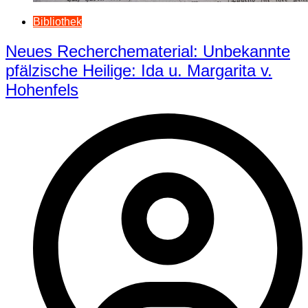
Bibliothek
Neues Recherchematerial: Unbekannte
pfälzische Heilige: Ida u. Margarita v.
Hohenfels