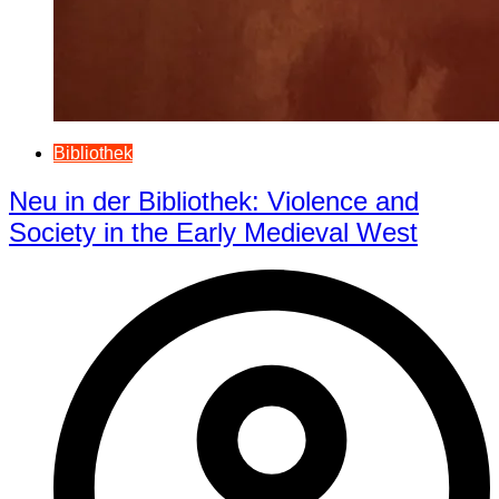
Bibliothek
Neu in der Bibliothek: Violence and
Society in the Early Medieval West