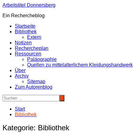
Zum
Arbeitstitel Donnersberg
Inhalt
Ein Rechercheblog
springen
Startseite
Bibliothek
Extern
Notizen
Rechercheplan
Ressourcen
Paläographie
Quellen zu mittelalterlichem Kleidungshandwerk
Über
Archiv
Sitemap
Zum Autorenblog
Start
Bibliothek
Kategorie:
Bibliothek