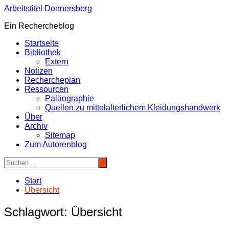
Zum
Arbeitstitel Donnersberg
Inhalt
Ein Rechercheblog
springen
Startseite
Bibliothek
Extern
Notizen
Rechercheplan
Ressourcen
Paläographie
Quellen zu mittelalterlichem Kleidungshandwerk
Über
Archiv
Sitemap
Zum Autorenblog
Start
Übersicht
Schlagwort:
Übersicht