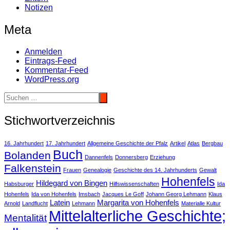
Notizen
Meta
Anmelden
Eintrags-Feed
Kommentar-Feed
WordPress.org
Stichwortverzeichnis
16. Jahrhundert
17. Jahrhundert
Allgemeine Geschichte der Pfalz
Artikel
Atlas
Bergbau
Buch
Bolanden
Dannenfels
Donnersberg
Erziehung
Falkenstein
Frauen
Genealogie
Geschichte des 14. Jahrhunderts
Gewalt
Hohenfels
Hildegard von Bingen
Habsburger
Hilfswissenschaften
Ida
Hohenfels
Ida von Hohenfels
Imsbach
Jacques Le Goff
Johann Georg Lehmann
Klaus
Latein
Margarita von Hohenfels
Arnold
Landflucht
Lehmann
Materialle Kultur
Mittelalterliche Geschichte;
Mentalität