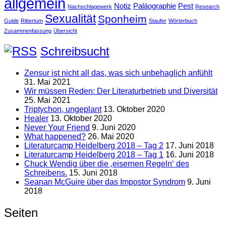
allgemein
Notiz
Paläographie
Pest
Nachschlagewerk
Research
Sexualität
Sponheim
Guide
Rittertum
Staufer
Wörterbuch
Zusammenfassung
Übersicht
Schreibsucht
Zensur ist nicht all das, was sich unbehaglich anfühlt
31. Mai 2021
Wir müssen Reden: Der Literaturbetrieb und Diversität
25. Mai 2021
Triptychon, ungeplant
13. Oktober 2020
Healer
13. Oktober 2020
Never Your Friend
9. Juni 2020
What happened?
26. Mai 2020
Literaturcamp Heidelberg 2018 – Tag 2
17. Juni 2018
Literaturcamp Heidelberg 2018 – Tag 1
16. Juni 2018
Chuck Wendig über die ‚eisernen Regeln‘ des
Schreibens.
15. Juni 2018
Seanan McGuire über das Impostor Syndrom
9. Juni
2018
Seiten