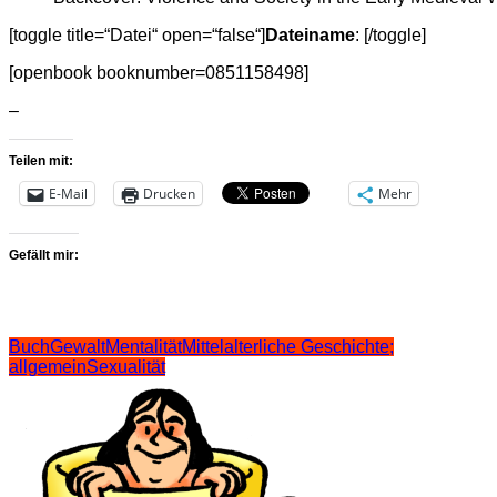
[toggle title=“Datei“ open=“false“]
Dateiname
: [/toggle]
[openbook booknumber=0851158498]
–
Teilen mit:
E-Mail
Drucken
Mehr
Gefällt mir:
Buch
Gewalt
Mentalität
Mittelalterliche Geschichte;
allgemein
Sexualität