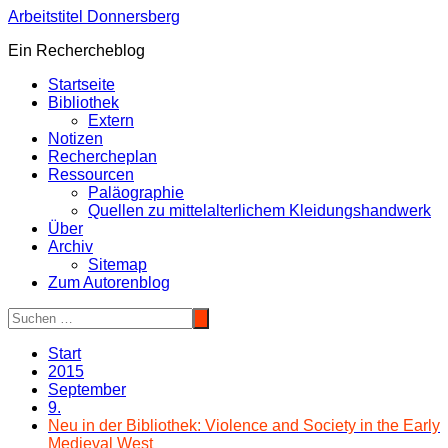
Zum
Arbeitstitel Donnersberg
Inhalt
Ein Rechercheblog
springen
Startseite
Bibliothek
Extern
Notizen
Rechercheplan
Ressourcen
Paläographie
Quellen zu mittelalterlichem Kleidungshandwerk
Über
Archiv
Sitemap
Zum Autorenblog
Start
2015
September
9.
Neu in der Bibliothek: Violence and Society in the Early
Medieval West