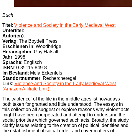
Buch
Titel
:
Violence and Society in the Early Medieval West
Untertitel
:
Autor(en)
:
Verlag
: The Boydell Press
Erschienen in
: Woodbridge
Herausgeber
: Guy Halsall
Jahr
: 1998
Sprache
: Englisch
ISBN
: 0-85115-849-8
Im Bestand
: Mela Eckenfels
Standortnummer
: Rechercheregal
Link
:
Violence and Society in the Early Medieval West
(Amazon Affiliate Link)
The ‚violence‘ of the life in the middle ages ist nowadays
both taken for granted and little understood. The essays in
this collection all suggest or explore reasons why violent acts
might have been perpetrated and attempt to understand the
social priorities which governed such acts. Broadly, the study
clarify issues relating to the creation of political identities and
the establishment of social order, and cover matters of