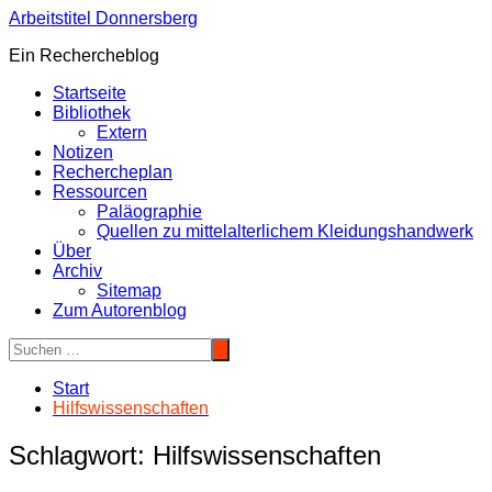
Zum
Arbeitstitel Donnersberg
Inhalt
Ein Rechercheblog
springen
Startseite
Bibliothek
Extern
Notizen
Rechercheplan
Ressourcen
Paläographie
Quellen zu mittelalterlichem Kleidungshandwerk
Über
Archiv
Sitemap
Zum Autorenblog
Start
Hilfswissenschaften
Schlagwort:
Hilfswissenschaften