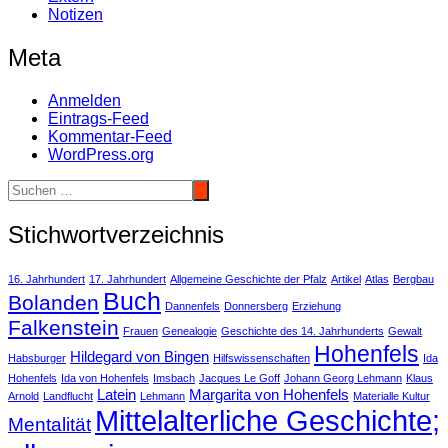
Notizen
Meta
Anmelden
Eintrags-Feed
Kommentar-Feed
WordPress.org
Stichwortverzeichnis
16. Jahrhundert
17. Jahrhundert
Allgemeine Geschichte der Pfalz
Artikel
Atlas
Bergbau
Buch
Bolanden
Dannenfels
Donnersberg
Erziehung
Falkenstein
Frauen
Genealogie
Geschichte des 14. Jahrhunderts
Gewalt
Hohenfels
Hildegard von Bingen
Habsburger
Hilfswissenschaften
Ida
Hohenfels
Ida von Hohenfels
Imsbach
Jacques Le Goff
Johann Georg Lehmann
Klaus
Latein
Margarita von Hohenfels
Arnold
Landflucht
Lehmann
Materialle Kultur
Mittelalterliche Geschichte;
Mentalität