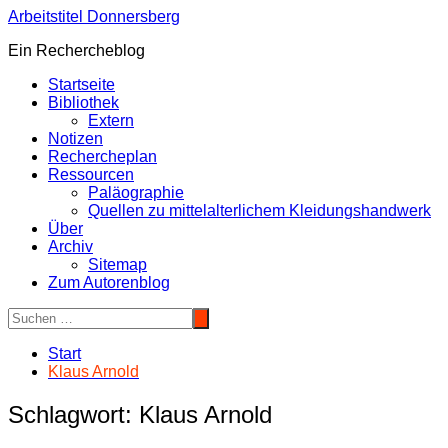
Zum
Arbeitstitel Donnersberg
Inhalt
Ein Rechercheblog
springen
Startseite
Bibliothek
Extern
Notizen
Rechercheplan
Ressourcen
Paläographie
Quellen zu mittelalterlichem Kleidungshandwerk
Über
Archiv
Sitemap
Zum Autorenblog
Start
Klaus Arnold
Schlagwort:
Klaus Arnold