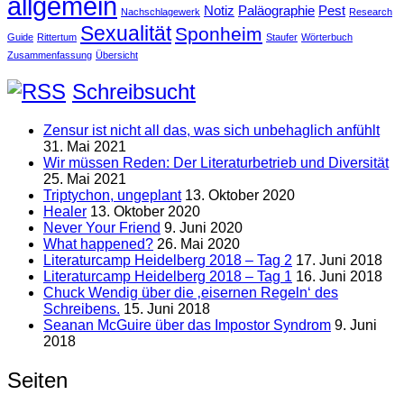
allgemein
Notiz
Paläographie
Pest
Nachschlagewerk
Research
Sexualität
Sponheim
Guide
Rittertum
Staufer
Wörterbuch
Zusammenfassung
Übersicht
Schreibsucht
Zensur ist nicht all das, was sich unbehaglich anfühlt
31. Mai 2021
Wir müssen Reden: Der Literaturbetrieb und Diversität
25. Mai 2021
Triptychon, ungeplant
13. Oktober 2020
Healer
13. Oktober 2020
Never Your Friend
9. Juni 2020
What happened?
26. Mai 2020
Literaturcamp Heidelberg 2018 – Tag 2
17. Juni 2018
Literaturcamp Heidelberg 2018 – Tag 1
16. Juni 2018
Chuck Wendig über die ‚eisernen Regeln‘ des
Schreibens.
15. Juni 2018
Seanan McGuire über das Impostor Syndrom
9. Juni
2018
Seiten