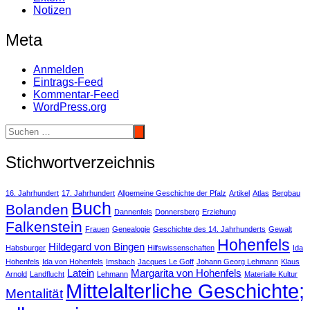
Notizen
Meta
Anmelden
Eintrags-Feed
Kommentar-Feed
WordPress.org
Stichwortverzeichnis
16. Jahrhundert
17. Jahrhundert
Allgemeine Geschichte der Pfalz
Artikel
Atlas
Bergbau
Buch
Bolanden
Dannenfels
Donnersberg
Erziehung
Falkenstein
Frauen
Genealogie
Geschichte des 14. Jahrhunderts
Gewalt
Hohenfels
Hildegard von Bingen
Habsburger
Hilfswissenschaften
Ida
Hohenfels
Ida von Hohenfels
Imsbach
Jacques Le Goff
Johann Georg Lehmann
Klaus
Latein
Margarita von Hohenfels
Arnold
Landflucht
Lehmann
Materialle Kultur
Mittelalterliche Geschichte;
Mentalität