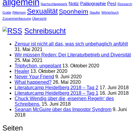
allgemein
Notiz
Paläographie
Pest
Nachschlagewerk
Research
Sexualität
Sponheim
Guide
Rittertum
Staufer
Wörterbuch
Zusammenfassung
Übersicht
Schreibsucht
Zensur ist nicht all das, was sich unbehaglich anfühlt
31. Mai 2021
Wir müssen Reden: Der Literaturbetrieb und Diversität
25. Mai 2021
Triptychon, ungeplant
13. Oktober 2020
Healer
13. Oktober 2020
Never Your Friend
9. Juni 2020
What happened?
26. Mai 2020
Literaturcamp Heidelberg 2018 – Tag 2
17. Juni 2018
Literaturcamp Heidelberg 2018 – Tag 1
16. Juni 2018
Chuck Wendig über die ‚eisernen Regeln‘ des
Schreibens.
15. Juni 2018
Seanan McGuire über das Impostor Syndrom
9. Juni
2018
Seiten