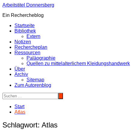
Zum
Arbeitstitel Donnersberg
Inhalt
Ein Rechercheblog
springen
Startseite
Bibliothek
Extern
Notizen
Rechercheplan
Ressourcen
Paläographie
Quellen zu mittelalterlichem Kleidungshandwerk
Über
Archiv
Sitemap
Zum Autorenblog
Start
Atlas
Schlagwort:
Atlas