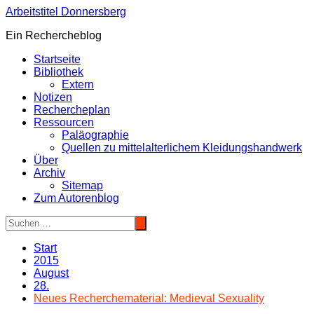
Zum
Arbeitstitel Donnersberg
Inhalt
Ein Rechercheblog
springen
Startseite
Bibliothek
Extern
Notizen
Rechercheplan
Ressourcen
Paläographie
Quellen zu mittelalterlichem Kleidungshandwerk
Über
Archiv
Sitemap
Zum Autorenblog
Start
2015
August
28.
Neues Recherchematerial: Medieval Sexuality