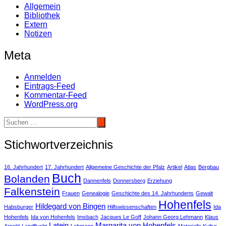
Allgemein
Bibliothek
Extern
Notizen
Meta
Anmelden
Eintrags-Feed
Kommentar-Feed
WordPress.org
Stichwortverzeichnis
16. Jahrhundert
17. Jahrhundert
Allgemeine Geschichte der Pfalz
Artikel
Atlas
Bergbau
Buch
Bolanden
Dannenfels
Donnersberg
Erziehung
Falkenstein
Frauen
Genealogie
Geschichte des 14. Jahrhunderts
Gewalt
Hohenfels
Hildegard von Bingen
Habsburger
Hilfswissenschaften
Ida
Hohenfels
Ida von Hohenfels
Imsbach
Jacques Le Goff
Johann Georg Lehmann
Klaus
Latein
Margarita von Hohenfels