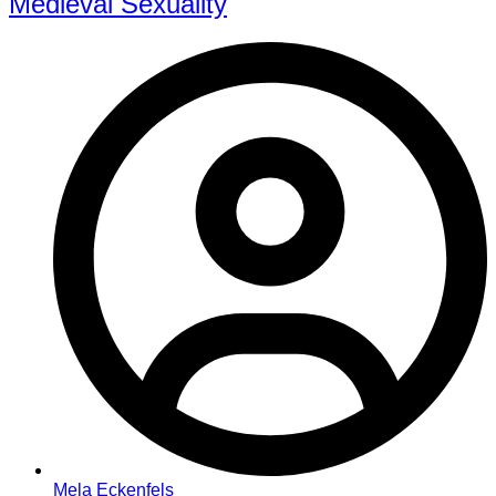
Medieval Sexuality
Mela Eckenfels