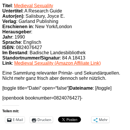
Titel
:
Medieval Sexuality
Untertitel
: A Research Guide
Autor(en)
: Salisbury, Joyce E.
Verlag
: Garland Publishing
Erschienen in
: New York/London
Herausgeber
:
Jahr
: 1990
Sprache
: Englisch
ISBN
: 0824076427
Im Bestand
: Badische Landesbibliothek
Standortnummer/Signatur
: 84 A 18413
Link
:
Medieval Sexuality (Amazon Affiliate Link)
Eine Sammlung relevanter Primär- und Sekundärquellen.
Nicht mehr ganz frisch aber dennoch sehr nützlich.
[toggle title=“Datei“ open=“false“]
Dateiname
: [/toggle]
[openbook booknumber=0824076427]-
Teilen mit:
E-Mail
Drucken
Mehr