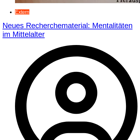
Extern
Neues Recherchematerial: Mentalitäten
im Mittelalter