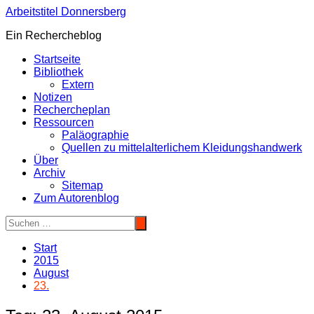
Zum
Arbeitstitel Donnersberg
Inhalt
Ein Rechercheblog
springen
Startseite
Bibliothek
Extern
Notizen
Rechercheplan
Ressourcen
Paläographie
Quellen zu mittelalterlichem Kleidungshandwerk
Über
Archiv
Sitemap
Zum Autorenblog
Start
2015
August
23.