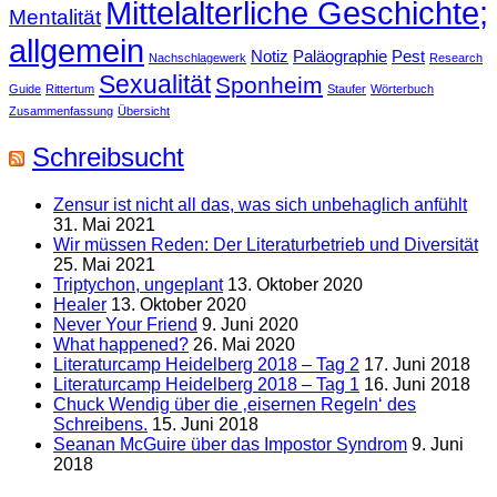
Mittelalterliche Geschichte;
Mentalität
allgemein
Notiz
Paläographie
Pest
Nachschlagewerk
Research
Sexualität
Sponheim
Guide
Rittertum
Staufer
Wörterbuch
Zusammenfassung
Übersicht
Schreibsucht
Zensur ist nicht all das, was sich unbehaglich anfühlt
31. Mai 2021
Wir müssen Reden: Der Literaturbetrieb und Diversität
25. Mai 2021
Triptychon, ungeplant
13. Oktober 2020
Healer
13. Oktober 2020
Never Your Friend
9. Juni 2020
What happened?
26. Mai 2020
Literaturcamp Heidelberg 2018 – Tag 2
17. Juni 2018
Literaturcamp Heidelberg 2018 – Tag 1
16. Juni 2018
Chuck Wendig über die ‚eisernen Regeln‘ des
Schreibens.
15. Juni 2018
Seanan McGuire über das Impostor Syndrom
9. Juni
2018