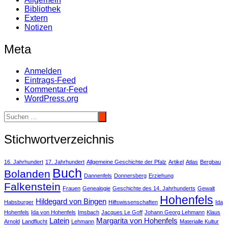
Bibliothek
Extern
Notizen
Meta
Anmelden
Eintrags-Feed
Kommentar-Feed
WordPress.org
Stichwortverzeichnis
16. Jahrhundert
17. Jahrhundert
Allgemeine Geschichte der Pfalz
Artikel
Atlas
Bergbau
Buch
Bolanden
Dannenfels
Donnersberg
Erziehung
Falkenstein
Frauen
Genealogie
Geschichte des 14. Jahrhunderts
Gewalt
Hohenfels
Hildegard von Bingen
Habsburger
Hilfswissenschaften
Ida
Hohenfels
Ida von Hohenfels
Imsbach
Jacques Le Goff
Johann Georg Lehmann
Klaus
Latein
Margarita von Hohenfels
Arnold
Landflucht
Lehmann
Materialle Kultur