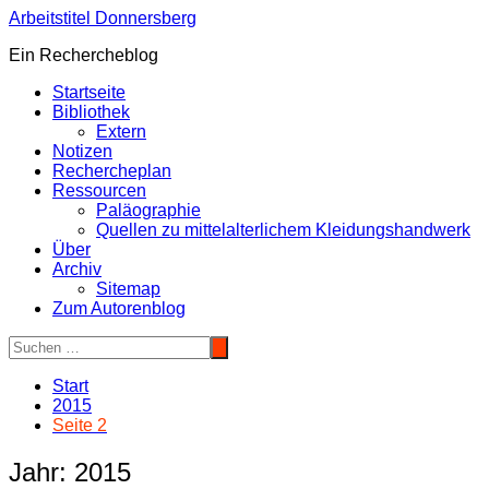
Zum
Arbeitstitel Donnersberg
Inhalt
Ein Rechercheblog
springen
Startseite
Bibliothek
Extern
Notizen
Rechercheplan
Ressourcen
Paläographie
Quellen zu mittelalterlichem Kleidungshandwerk
Über
Archiv
Sitemap
Zum Autorenblog
Start
2015
Seite 2
Jahr:
2015