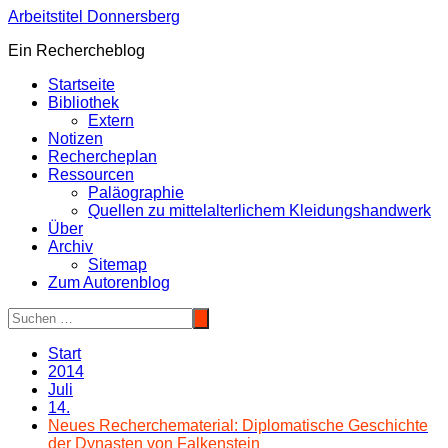
Zum
Arbeitstitel Donnersberg
Inhalt
Ein Rechercheblog
springen
Startseite
Bibliothek
Extern
Notizen
Rechercheplan
Ressourcen
Paläographie
Quellen zu mittelalterlichem Kleidungshandwerk
Über
Archiv
Sitemap
Zum Autorenblog
Start
2014
Juli
14.
Neues Recherchematerial: Diplomatische Geschichte
der Dynasten von Falkenstein