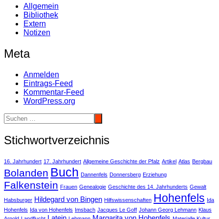
Allgemein
Bibliothek
Extern
Notizen
Meta
Anmelden
Eintrags-Feed
Kommentar-Feed
WordPress.org
Stichwortverzeichnis
16. Jahrhundert
17. Jahrhundert
Allgemeine Geschichte der Pfalz
Artikel
Atlas
Bergbau
Buch
Bolanden
Dannenfels
Donnersberg
Erziehung
Falkenstein
Frauen
Genealogie
Geschichte des 14. Jahrhunderts
Gewalt
Hohenfels
Hildegard von Bingen
Habsburger
Hilfswissenschaften
Ida
Hohenfels
Ida von Hohenfels
Imsbach
Jacques Le Goff
Johann Georg Lehmann
Klaus
Latein
Margarita von Hohenfels
Arnold
Landflucht
Lehmann
Materialle Kultur