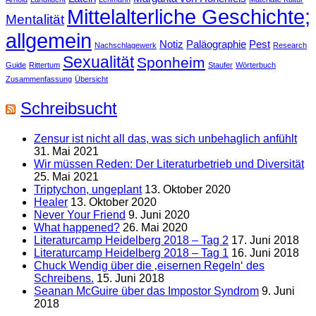
Mittelalterliche Geschichte;
Mentalität
allgemein
Notiz
Paläographie
Pest
Nachschlagewerk
Research
Sexualität
Sponheim
Guide
Rittertum
Staufer
Wörterbuch
Zusammenfassung
Übersicht
Schreibsucht
Zensur ist nicht all das, was sich unbehaglich anfühlt
31. Mai 2021
Wir müssen Reden: Der Literaturbetrieb und Diversität
25. Mai 2021
Triptychon, ungeplant
13. Oktober 2020
Healer
13. Oktober 2020
Never Your Friend
9. Juni 2020
What happened?
26. Mai 2020
Literaturcamp Heidelberg 2018 – Tag 2
17. Juni 2018
Literaturcamp Heidelberg 2018 – Tag 1
16. Juni 2018
Chuck Wendig über die ‚eisernen Regeln‘ des
Schreibens.
15. Juni 2018
Seanan McGuire über das Impostor Syndrom
9. Juni
2018