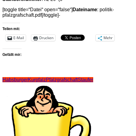
[toggle title=“Datei“ open=“false“]
Dateiname
: politik-
pfalzgrafschaft.pdf[/toggle]-
Teilen mit:
E-Mail
Drucken
Mehr
Gefällt mir:
Habsburger
Kurpfalz
Pfalzgrafschaft
Staufer