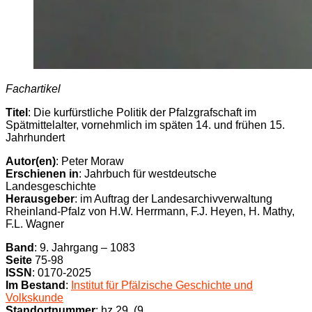
Fachartikel
Titel
: Die kurfürstliche Politik der Pfalzgrafschaft im
Spätmittelalter, vornehmlich im späten 14. und frühen 15.
Jahrhundert
Autor(en)
: Peter Moraw
Erschienen in
: Jahrbuch für westdeutsche
Landesgeschichte
Herausgeber
: im Auftrag der Landesarchivverwaltung
Rheinland-Pfalz von H.W. Herrmann, F.J. Heyen, H. Mathy,
F.L. Wagner
Band
: 9. Jahrgang – 1083
Seite
75-98
ISSN
: 0170-2025
Im Bestand
:
Institut für Pfälzische Geschichte und
Volkskunde
Standortnummer
: hz 29 (9