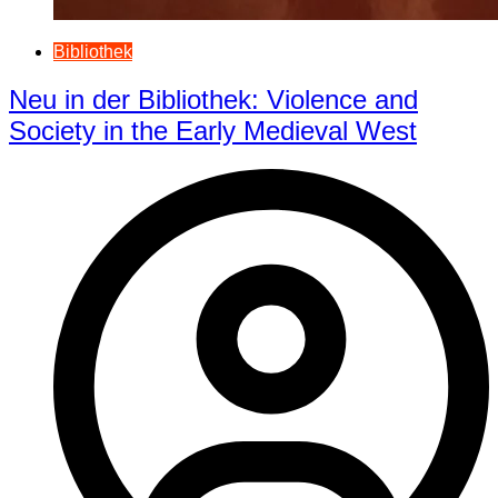
Bibliothek
Neu in der Bibliothek: Violence and
Society in the Early Medieval West