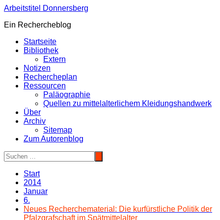
Zum
Arbeitstitel Donnersberg
Inhalt
Ein Rechercheblog
springen
Startseite
Bibliothek
Extern
Notizen
Rechercheplan
Ressourcen
Paläographie
Quellen zu mittelalterlichem Kleidungshandwerk
Über
Archiv
Sitemap
Zum Autorenblog
Start
2014
Januar
6.
Neues Recherchematerial: Die kurfürstliche Politik der
Pfalzgrafschaft im Spätmittelalter