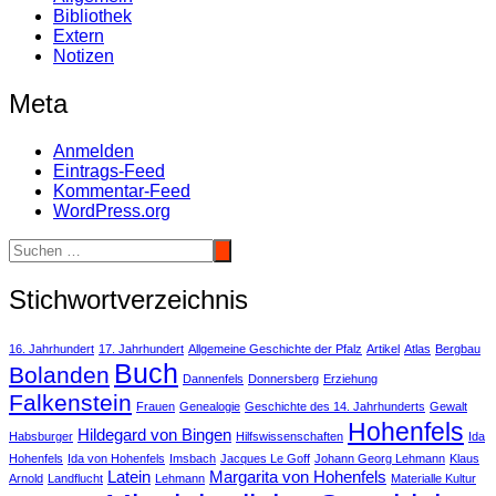
Bibliothek
Extern
Notizen
Meta
Anmelden
Eintrags-Feed
Kommentar-Feed
WordPress.org
Stichwortverzeichnis
16. Jahrhundert
17. Jahrhundert
Allgemeine Geschichte der Pfalz
Artikel
Atlas
Bergbau
Buch
Bolanden
Dannenfels
Donnersberg
Erziehung
Falkenstein
Frauen
Genealogie
Geschichte des 14. Jahrhunderts
Gewalt
Hohenfels
Hildegard von Bingen
Habsburger
Hilfswissenschaften
Ida
Hohenfels
Ida von Hohenfels
Imsbach
Jacques Le Goff
Johann Georg Lehmann
Klaus
Latein
Margarita von Hohenfels
Arnold
Landflucht
Lehmann
Materialle Kultur