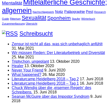
Mittelalterliche Geschichte;
Mentalität
allgemein
Notiz
Paläographie
Pest
Nachschlagewerk
Research
Sexualität
Sponheim
Guide
Rittertum
Staufer
Wörterbuch
Zusammenfassung
Übersicht
Schreibsucht
Zensur ist nicht all das, was sich unbehaglich anfühlt
31. Mai 2021
Wir müssen Reden: Der Literaturbetrieb und Diversität
25. Mai 2021
Triptychon, ungeplant
13. Oktober 2020
Healer
13. Oktober 2020
Never Your Friend
9. Juni 2020
What happened?
26. Mai 2020
Literaturcamp Heidelberg 2018 – Tag 2
17. Juni 2018
Literaturcamp Heidelberg 2018 – Tag 1
16. Juni 2018
Chuck Wendig über die ‚eisernen Regeln‘ des
Schreibens.
15. Juni 2018
Seanan McGuire über das Impostor Syndrom
9. Juni
2018