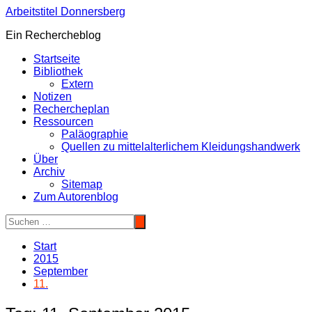
Zum
Arbeitstitel Donnersberg
Inhalt
Ein Rechercheblog
springen
Startseite
Bibliothek
Extern
Notizen
Rechercheplan
Ressourcen
Paläographie
Quellen zu mittelalterlichem Kleidungshandwerk
Über
Archiv
Sitemap
Zum Autorenblog
Start
2015
September
11.