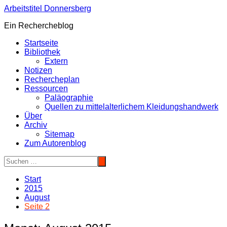
Zum
Arbeitstitel Donnersberg
Inhalt
Ein Rechercheblog
springen
Startseite
Bibliothek
Extern
Notizen
Rechercheplan
Ressourcen
Paläographie
Quellen zu mittelalterlichem Kleidungshandwerk
Über
Archiv
Sitemap
Zum Autorenblog
Start
2015
August
Seite 2