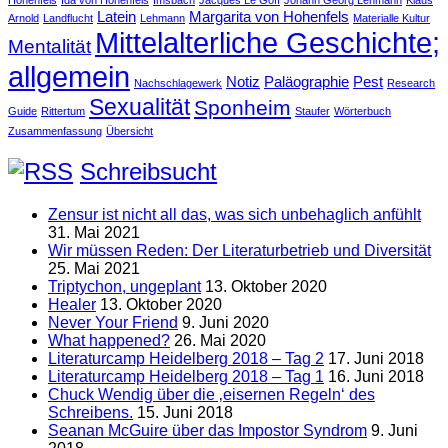
Latein
Margarita von Hohenfels
Arnold
Landflucht
Lehmann
Materialle Kultur
Mittelalterliche Geschichte;
Mentalität
allgemein
Notiz
Paläographie
Pest
Nachschlagewerk
Research
Sexualität
Sponheim
Guide
Rittertum
Staufer
Wörterbuch
Zusammenfassung
Übersicht
Schreibsucht
Zensur ist nicht all das, was sich unbehaglich anfühlt
31. Mai 2021
Wir müssen Reden: Der Literaturbetrieb und Diversität
25. Mai 2021
Triptychon, ungeplant
13. Oktober 2020
Healer
13. Oktober 2020
Never Your Friend
9. Juni 2020
What happened?
26. Mai 2020
Literaturcamp Heidelberg 2018 – Tag 2
17. Juni 2018
Literaturcamp Heidelberg 2018 – Tag 1
16. Juni 2018
Chuck Wendig über die ‚eisernen Regeln‘ des
Schreibens.
15. Juni 2018
Seanan McGuire über das Impostor Syndrom
9. Juni