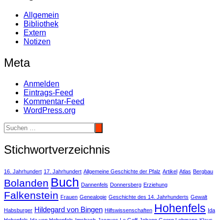
Allgemein
Bibliothek
Extern
Notizen
Meta
Anmelden
Eintrags-Feed
Kommentar-Feed
WordPress.org
Stichwortverzeichnis
16. Jahrhundert
17. Jahrhundert
Allgemeine Geschichte der Pfalz
Artikel
Atlas
Bergbau
Buch
Bolanden
Dannenfels
Donnersberg
Erziehung
Falkenstein
Frauen
Genealogie
Geschichte des 14. Jahrhunderts
Gewalt
Hohenfels
Hildegard von Bingen
Habsburger
Hilfswissenschaften
Ida
Hohenfels
Ida von Hohenfels
Imsbach
Jacques Le Goff
Johann Georg Lehmann
Klaus